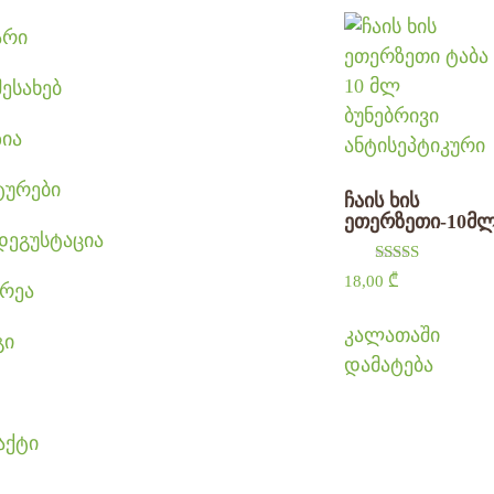
არი
შესახებ
ზია
ტურები
ჩაის ხის
ეთერზეთი-10მ
დეგუსტაცია
შეფასება
18,00
₾
რეა
5.00
, 5-დან
კალათაში
გი
დამატება
აქტი