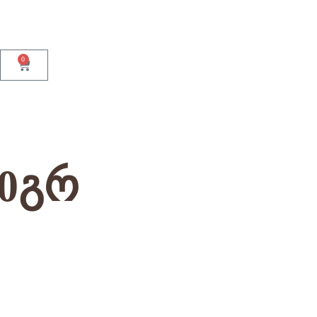
0
00გრ