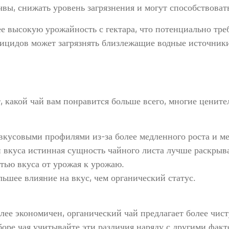
чвы, снижать уровень загрязнения и могут способствоват
е высокую урожайность с гектара, что потенциально тре
тицидов может загрязнять близлежащие водные источники
 какой чай вам понравится больше всего, многие цените
вкусовыми профилями из-за более медленного роста и м
 вкуса истинная сущность чайного листа лучше раскрыва
тью вкуса от урожая к урожаю.
ьшее влияние на вкус, чем органический статус.
лее экономичен, органический чай предлагает более чис
ре чая учитывайте эти различия наряду с другими факто