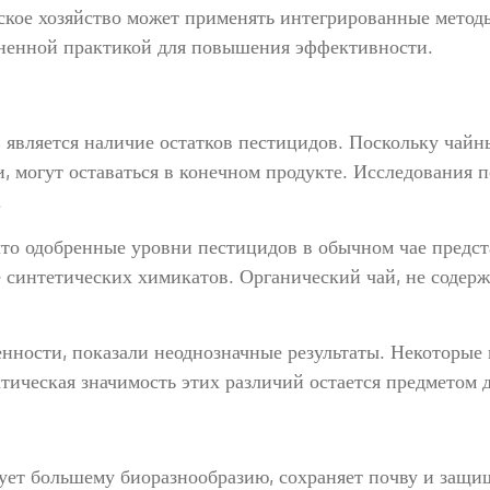
ьское хозяйство может применять интегрированные метод
аненной практикой для повышения эффективности.
 является наличие остатков пестицидов. Поскольку чайн
 могут оставаться в конечном продукте. Исследования 
.
что одобренные уровни пестицидов в обычном чае предс
синтетических химикатов. Органический чай, не содерж
нности, показали неоднозначные результаты. Некоторые 
ктическая значимость этих различий остается предметом 
вует большему биоразнообразию, сохраняет почву и защи