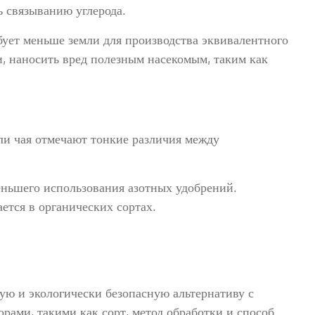
ь связыванию углерода.
бует меньше земли для производства эквивалентного
, наносить вред полезным насекомым, таким как
ли чая отмечают тонкие различия между
еньшего использования азотных удобрений.
ется в органических сортах.
тую и экологически безопасную альтернативу с
рами, такими как сорт, метод обработки и способ