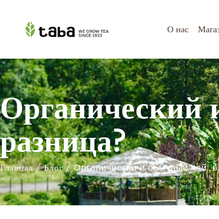
О нас
Мага
Органический и
разница?
Главная
/
Блог
/ Органический и обычный чай: в