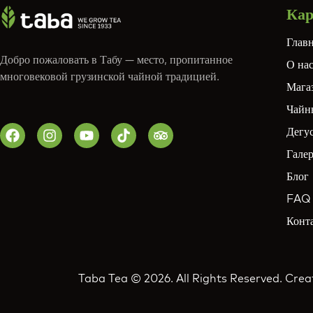
Кар
Глав
Добро пожаловать в Табу — место, пропитанное
О на
многовековой грузинской чайной традицией.
Мага
Чайн
Дегус
Гале
Блог
FAQ
Конт
Taba Tea © 2026. All Rights Reserved. Cre