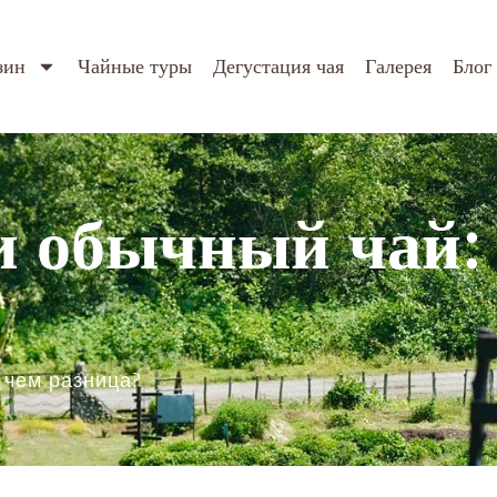
зин
Чайные туры
Дегустация чая
Галерея
Блог
 обычный чай: 
 чем разница?