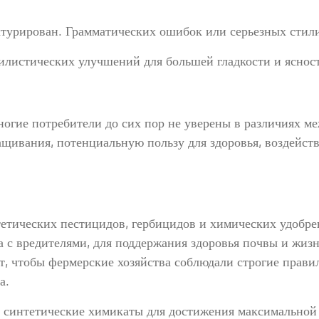
турирован. Грамматических ошибок или серьезных стили
тилистических улучшений для большей гладкости и яснос
:
ногие потребители до сих пор не уверены в различиях м
ащивания, потенциальную пользу для здоровья, воздейст
тетических пестицидов, гербицидов и химических удобр
ба с вредителями, для поддержания здоровья почвы и жи
т, чтобы фермерские хозяйства соблюдали строгие прави
а.
я синтетические химикаты для достижения максимальной