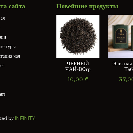
та сайта
Новейшие продукты
ная
с
зин
ые туры
тация чая
ЧЕРНЫЙ
Элитная
рея
ЧАЙ-80гр
Таб
10,00
₾
37,
акт
В корзину
В корзину
ated by
INFINITY
.