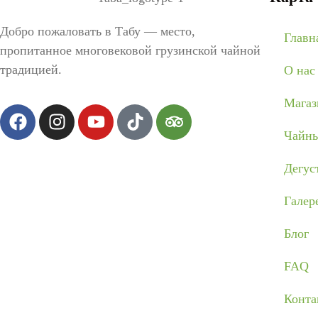
Добро пожаловать в Табу — место,
Главн
пропитанное многовековой грузинской чайной
традицией.
О нас
Магаз
Чайны
Дегус
Галер
Блог
FAQ
Конта