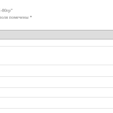
-80гр”
поля помечены
*