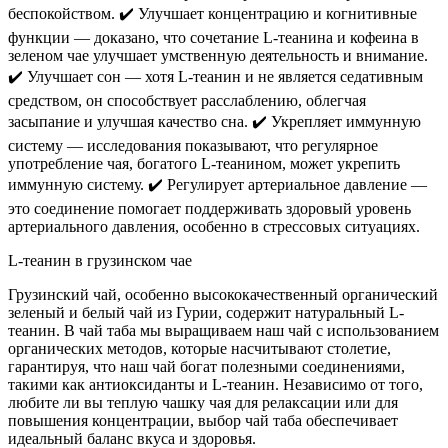
беспокойством. ✔️ Улучшает концентрацию и когнитивные
функции — доказано, что сочетание L-теанина и кофеина в
зеленом чае улучшает умственную деятельность и внимание.
✔️ Улучшает сон — хотя L-теанин и не является седативным
средством, он способствует расслаблению, облегчая
засыпание и улучшая качество сна. ✔️ Укрепляет иммунную
систему — исследования показывают, что регулярное
употребление чая, богатого L-теанином, может укрепить
иммунную систему. ✔️ Регулирует артериальное давление —
это соединение помогает поддерживать здоровый уровень
артериального давления, особенно в стрессовых ситуациях.
L-теанин в грузинском чае
Грузинский чай, особенно высококачественный органический
зеленый и белый чай из Гурии, содержит натуральный L-
теанин. В чай таба мы выращиваем наш чай с использованием
органических методов, которые насчитывают столетие,
гарантируя, что наш чай богат полезными соединениями,
такими как антиоксиданты и L-теанин. Независимо от того,
любите ли вы теплую чашку чая для релаксации или для
повышения концентрации, выбор чай таба обеспечивает
идеальный баланс вкуса и здоровья.