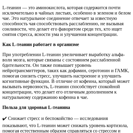
L-теанин — это аминокислота, которая содержится почти
исключительно в чайных листьях, особенно в зеленом и белом
чае. Это натуральное соединение отвечает за известную
способность чая способствовать расслаблению, не вызывая
сонливости, что делает его фаворитом среди тех, кто ищет
снятия стресса, ясности ума и улучшения концентрации.
Как L-теанин работает в организме
При употреблении L-теанин увеличивает выработку альфа-
волн мозга, которые связаны с состоянием расслабленной
бдительности. Он также повышает уровень
нейротрансмиттеров, таких как дофамин, серотонин и ГАМК,
помогая снизить стресс, улучшить настроение и улучшить
когнитивные функции. В отличие от кофеина, который может
вызывать нервозность, L-теанин способствует спокойной
концентрации, что делает его отличным дополнением к
натуральному содержанию кофеина в чае.
Польза для здоровья L-теанина
✔️ Снижает стресс и беспокойство — исследования
показывают, что L-теанин может снижать уровень кортизола,
помогая естественным образом справляться со стрессом и