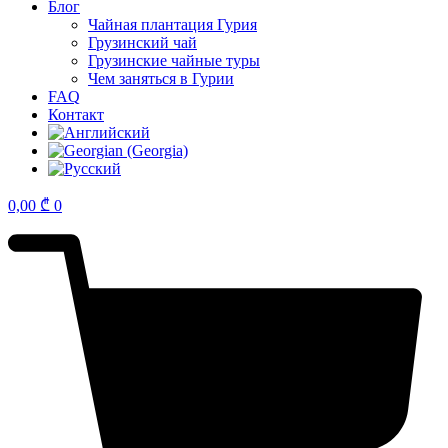
Блог
Чайная плантация Гурия
Грузинский чай
Грузинские чайные туры
Чем заняться в Гурии
FAQ
Контакт
0,00
₾
0